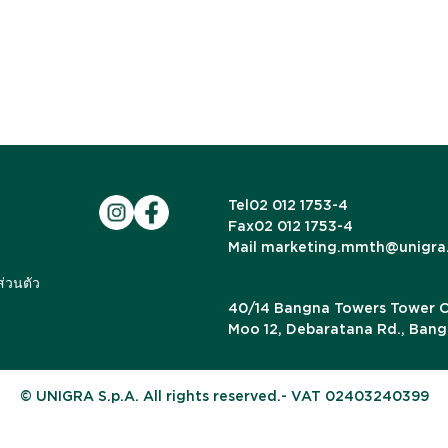
Tel
02 012 1753-4
Fax
02 012 1753-4
Mail
marketing.mmth@unigra
่วนตัว
40/14 Bangna Towers Tower C, 
Moo 12, Debaratana Rd., Ban
© UNIGRA S.p.A. All rights reserved.- VAT 02403240399
Notice at collection
Your Privacy Choices