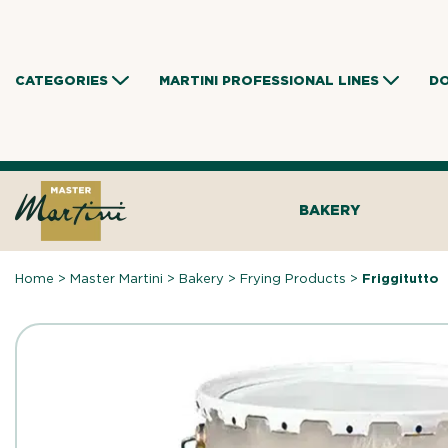
Skip
to
content
CATEGORIES
MARTINI PROFESSIONAL LINES
D
BAKERY
Home
>
Master Martini
>
Bakery
>
Frying Products
>
Friggitutto