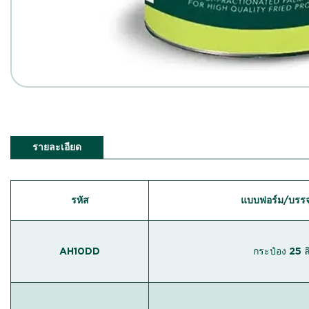
รายละเอียด
รหัส
แบบฟอร์ม/บรรจ
AH10DD
กระป๋อง 25 ล