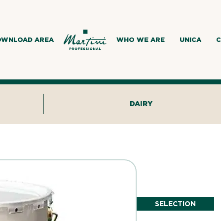
OWNLOAD AREA
WHO WE ARE
UNICA
C
DAIRY
SELECTION