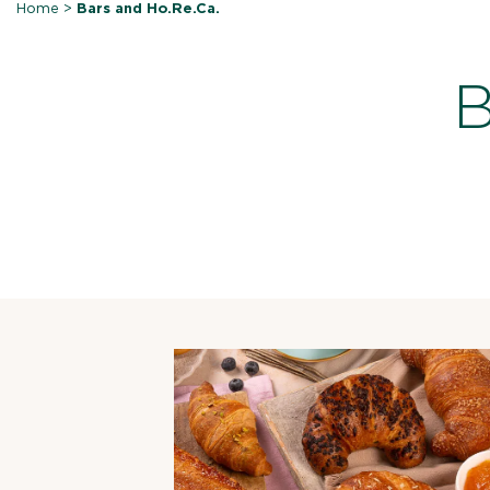
Home
>
Bars and Ho.Re.Ca.
B