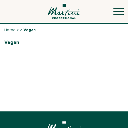
Skip
to
content
Home
>
>
Vegan
Vegan