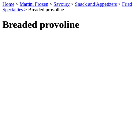
Home
>
Martini Frozen
>
Savoury
>
Snack and Appetizers
>
Fried
Specialties
>
Breaded provoline
Breaded provoline