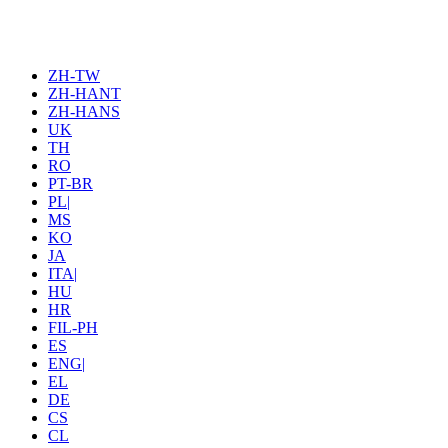
ZH-TW
ZH-HANT
ZH-HANS
UK
TH
RO
PT-BR
PL|
MS
KO
JA
ITA|
HU
HR
FIL-PH
ES
ENG|
EL
DE
CS
CL