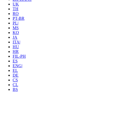
UK
TH
RO
PT-BR
PL|
MS
KO
JA
ITA|
HU
HR
FIL-PH
ES
ENG|
EL
DE
CS
CL
BS