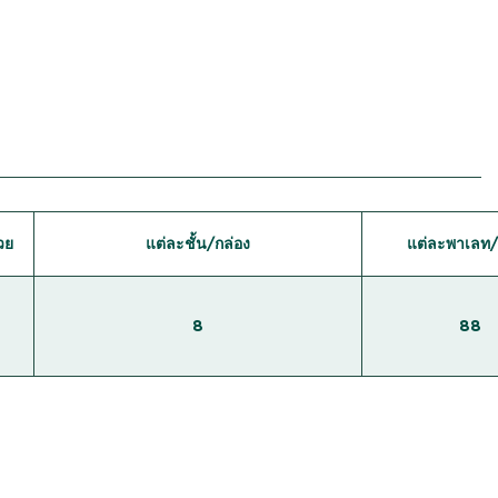
วย
แต่ละชั้น/กล่อง
แต่ละพาเลท/
8
88