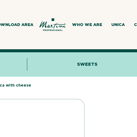
OWNLOAD AREA
WHO WE ARE
UNICA
C
SWEETS
ica with cheese