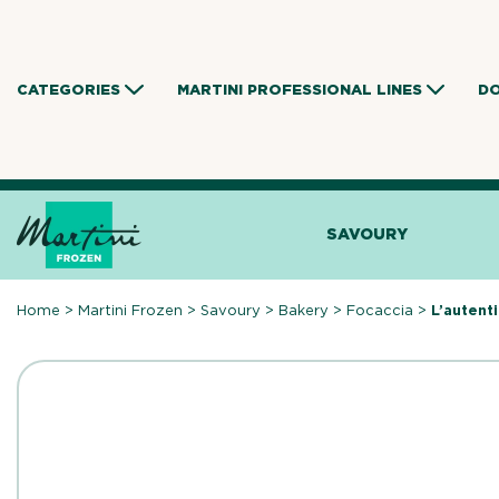
Skip
to
content
CATEGORIES
MARTINI PROFESSIONAL LINES
D
SAVOURY
Home
>
Martini Frozen
>
Savoury
>
Bakery
>
Focaccia
>
L’autent