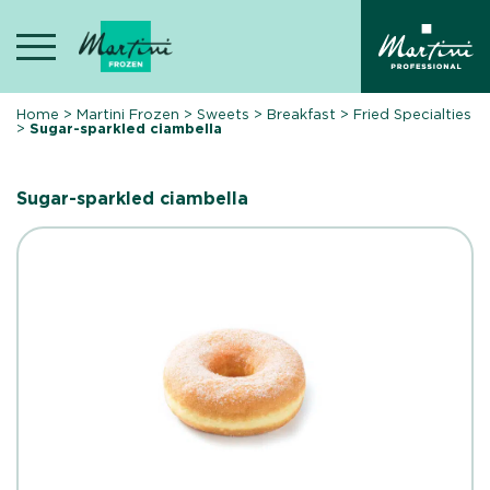
Skip
to
content
Home
>
Martini Frozen
>
Sweets
>
Breakfast
>
Fried Specialties
>
Sugar-sparkled ciambella
Sugar-sparkled ciambella