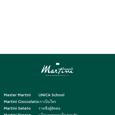
Master Martini
UNICA School
Martini Cioccolato
เราเป็นใคร
Martini Gelato
รายชื่อผู้ติดต่อ