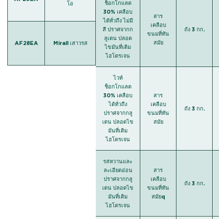
ช็อกโกแลต
โอ
30% เคลือบ
สาร
ได้ทั่วถึง ไม่มี
เคลือบ
สี ปราศจากก
ถัง 3 กก.
ขนมที่ทัน
ลูเตน ปลอด
สมัย
AF28EA
Mirall เสาวรส
ไขมันที่เติม
ไฮโดรเจน
ไวท์
ช็อกโกแลต
30% เคลือบ
สาร
ได้ทั่วถึง
เคลือบ
ถัง 3 กก.
ปราศจากกลู
ขนมที่ทัน
เตน ปลอดไข
สมัย
มันที่เติม
ไฮโดรเจน
รสหวานและ
ละเอียดอ่อน
สาร
ปราศจากกลู
เคลือบ
ถัง 3 กก.
เตน ปลอดไข
ขนมที่ทัน
มันที่เติม
สมัยq
ไฮโดรเจน