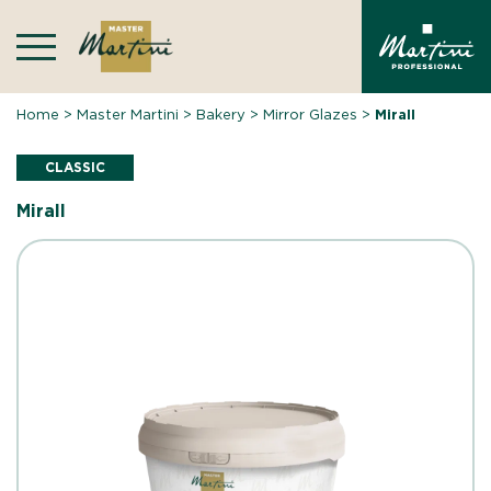
Skip
to
content
Home
>
Master Martini
>
Bakery
>
Mirror Glazes
>
Mirall
CLASSIC
Mirall