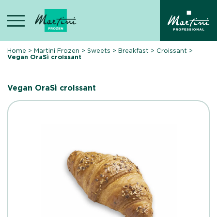
Skip
to
content
Home
>
Martini Frozen
>
Sweets
>
Breakfast
>
Croissant
>
Vegan OraSì croissant
Vegan OraSì croissant