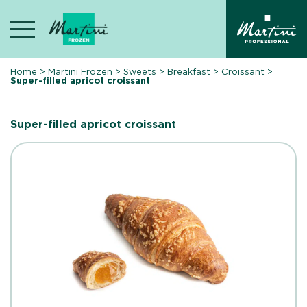
Skip
to
content
Home
>
Martini Frozen
>
Sweets
>
Breakfast
>
Croissant
>
Super-filled apricot croissant
Super-filled apricot croissant