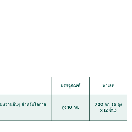
บรรจุุภัณฑ์
พาเลท
มหวานอื่นๆ สำหรับโอกาส
720 กก. (6 ถุง
ถุง 10 กก.
x 12 ชั้น)