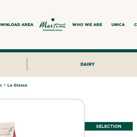
OWNLOAD AREA
WHO WE ARE
UNICA
C
DAIRY
ยม
>
La Glassa
SELECTION